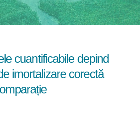
ele cuantificabile depind
de imortalizare corectă
comparație