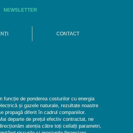
NEWSLETTER
ENȚI
CONTACT
În funcție de ponderea costurilor cu energia
electrică și gazele naturale, rezultate noastre
se propagă diferit în cadrul companiilor.
Mai departe de prețul efectiv contractat, ne
direcționăm atenția către toți ceilalți parametri,
limitând riscurile și presiunile financiare,