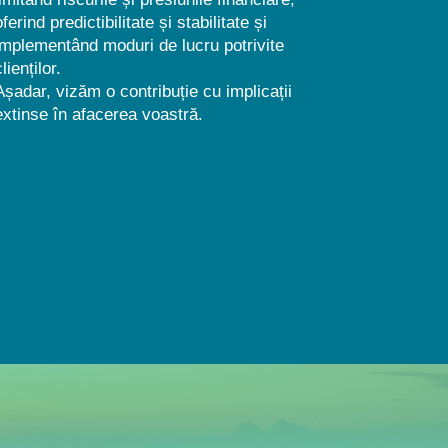
oferind predictibilitate și stabilitate și
implementând moduri de lucru potrivite
clienților.
Așadar, vizăm o contribuție cu implicații
extinse în afacerea voastră.