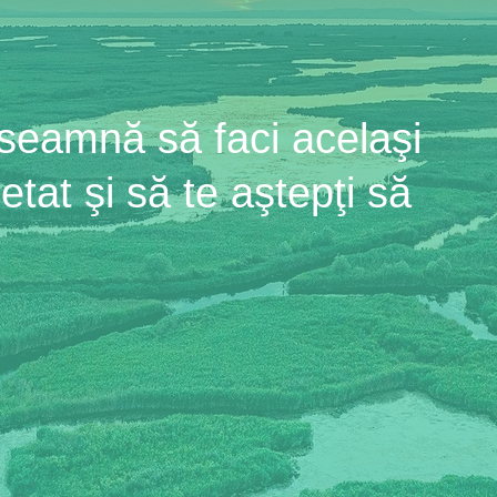
eamnă să faci acelaşi
tat şi să te aştepţi să