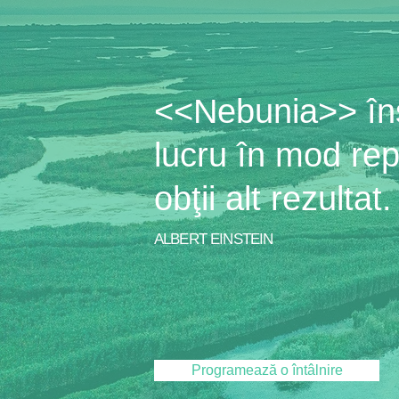
<<Nebunia>> îns
lucru în mod repe
obţii alt rezultat.
ALBERT EINSTEIN
Programează o întâlnire