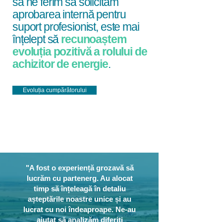
să ne ferim să solicităm
aprobarea internă pentru
suport profesionist, este mai
înțelept să
recunoaștem
evoluția pozitivă a rolului de
achizitor de energie
.
Evoluția cumpărătorului
"A fost o experiență grozavă să
lucrăm cu partenerg. Au alocat
timp să înțeleagă în detaliu
așteptările noastre unice și au
lucrat cu noi îndeaproape. Ne-au
ajutat să analizăm diferiți