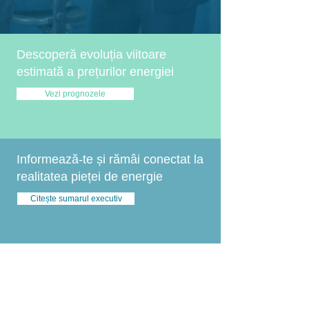
Descoperă evoluția viitoare
estimată a prețurilor energiei
Vezi prognozele
Informează-te și rămâi conectat la
realitatea pieței de energie
Citește sumarul executiv