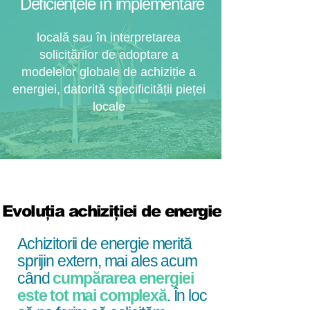
Deficiențele în implementare
locală sau în interpretarea
solicitărilor de adoptare a
modelelor globale de achiziție a
energiei, datorită specificității pieței
locale
Evoluția achiziției de energie
Evoluția achiziției de energie
Achizitorii de energie merită
sprijin extern, mai ales acum
când
cumpărarea energiei
este tot mai complexă
. În loc