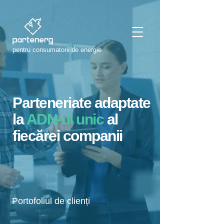
pentru consumatorii de energie
pentru consumatorii de energie
Parteneriate adaptate
la
ADN-ul unic
al
fiecărei companii
Portofoliul de clienți