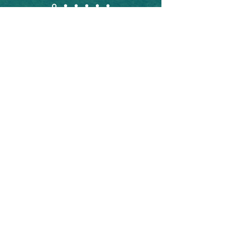
CONTACTEAZĂ-NE
Adresează-ne orice întrebare
sau
propunere
Prenume și nume
Companie
Funcție
Telefon mobil