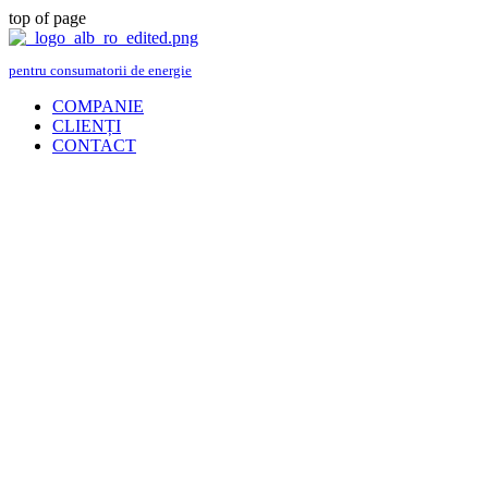
top of page
pentru consumatorii de energie
COMPANIE
CLIENȚI
CONTACT
EVENIMENTUL NOSTRU URMĂTOR
Evaluarea trimes-
trului 1: Riscurile și
oportunitățile
momentului