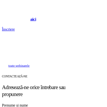
Joi, 18 aprilie 2024, ora 14:30 via Zoom,
detalii și înscriere
aici
Înscriere
Webinarele sunt susținute în limba română și sunt
dedicate consumatorilor industriali și comerciali de
electricitate și de gaze naturale. Solicitarea ta de
participare, exprimată prin înregistrarea la eveniment,
va fi analizată de către compania noastră.
Vezi
toate webinarele
noastre viitoare și înregistrările
video ale celor anterioare.
CONTACTEAZĂ-NE
Adresează-ne orice întrebare sau
propunere
Prenume și nume