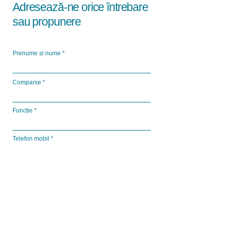
Adresează-ne orice întrebare
sau
propunere
Prenume și nume
Companie
Funcție
Telefon mobil
E-mail de serviciu
Scrie-ne un mesaj...