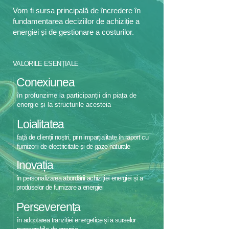
Vom fi sursa principală de încredere în
fundamentarea deciziilor de achiziție a
energiei și de gestionare a costurilor.
VALORILE ESENȚIALE
Conexiunea
în profunzime la participanții din piața de
energie și la structurile acesteia
Loialitatea
față de clienții noștri, prin imparțialitate în raport cu
furnizorii de electricitate și de gaze naturale
Inovația
în personalizarea abordării achiziției energiei și a
produselor de furnizare a energiei
Perseverența
în adoptarea tranziției energetice și a surselor