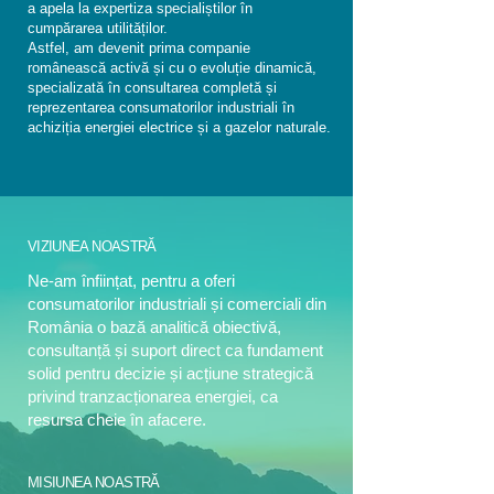
a apela la expertiza specialiștilor în
cumpărarea utilităților.
Astfel, am devenit prima companie
românească activă și cu o evoluție dinamică,
specializată în consultarea completă și
reprezentarea consumatorilor industriali în
achiziția energiei electrice și a gazelor naturale.
VIZIUNEA NOASTRĂ
Ne-am înființat, pentru a oferi
consumatorilor industriali și comerciali din
România o bază analitică obiectivă,
consultanță și suport direct ca fundament
solid pentru decizie și acțiune strategică
privind tranzacționarea energiei, ca
resursa cheie în afacere.
MISIUNEA NOASTRĂ